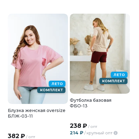
ЛЕТО
КОМПЛЕКТ
ЛЕТО
КОМПЛЕКТ
Футболка базовая
ФБО-13
Блузка женская oversize
БЛЖ-03-11
238
₽
/ опт
214
₽
/ крупный опт
i
382
₽
/ опт