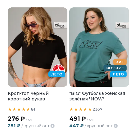
ХИТ
BIG SIZE
ЛЕТО
ЛЕТО
Кроп-топ черный
"BIG" Футболка женская
короткий рукав
зелёная "NOW"
81
2357
276
₽
491
₽
/ опт
/ опт
251
₽
447
₽
/ крупный опт
/ крупный опт
i
i