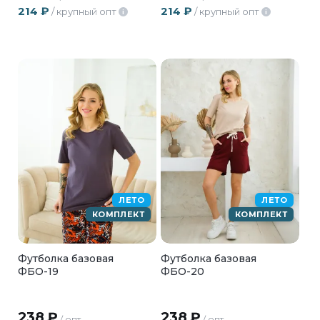
214
₽
214
₽
/ крупный опт
/ крупный опт
i
i
ЛЕТО
ЛЕТО
КОМПЛЕКТ
КОМПЛЕКТ
Футболка базовая
Футболка базовая
ФБО-19
ФБО-20
238
₽
238
₽
/ опт
/ опт