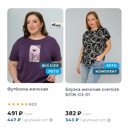
BIG SIZE
ЛЕТО
ЛЕТО
КОМПЛЕКТ
Футболка женская
Блузка женская oversize
БЛЖ-03-01
623
491
₽
382
₽
/ опт
/ опт
447
₽
343
₽
/ крупный опт
/ крупный опт
i
i