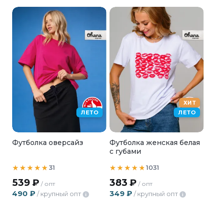
ХИТ
ЛЕТО
ЛЕТО
Футболка оверсайз
Футболка женская белая
с губами
31
1031
539
₽
383
₽
/ опт
/ опт
490
₽
349
₽
/ крупный опт
/ крупный опт
i
i