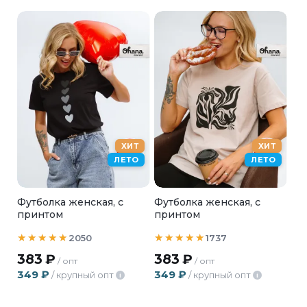
ХИТ
ХИТ
ЛЕТО
ЛЕТО
Футболка женская, с
Футболка женская, с
принтом
принтом
2050
1737
383
₽
383
₽
/ опт
/ опт
349
₽
349
₽
/ крупный опт
/ крупный опт
i
i