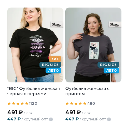
ХИТ
BIG SIZE
BIG SIZE
ЛЕТО
ЛЕТО
"BIG" Футболка женская
Футболка женская с
черная с перьями
принтом
1120
480
491
₽
491
₽
/ опт
/ опт
447
₽
447
₽
/ крупный опт
/ крупный опт
i
i