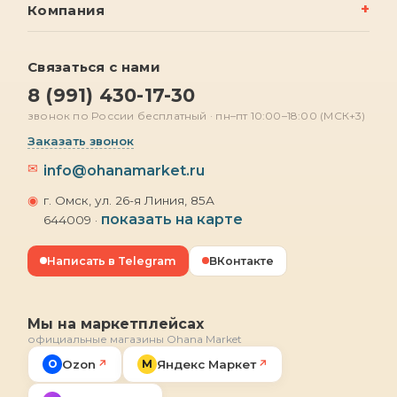
Компания
Связаться с нами
8 (991) 430-17-30
звонок по России бесплатный · пн–пт 10:00–18:00 (МСК+3)
Заказать звонок
✉
info@ohanamarket.ru
◉
г. Омск, ул. 26-я Линия, 85А
показать на карте
644009 ·
Написать в Telegram
ВКонтакте
Мы на маркетплейсах
официальные магазины Ohana Market
O
Ozon
М
Яндекс Маркет
↗
↗