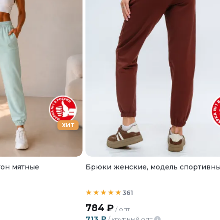
ХИТ
он мятные
Брюки женские, модель спортивн
361
784
₽
/ опт
713
₽
/ крупный опт
i