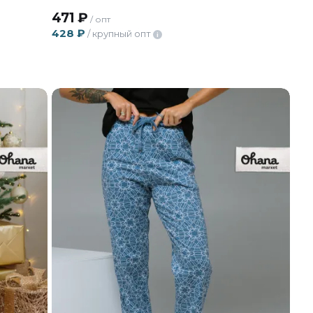
471
₽
/ опт
428
₽
/ крупный опт
i