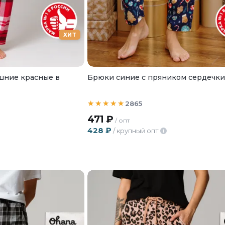
ХИТ
шние красные в
Брюки синие с пряником сердечк
2865
471
₽
/ опт
428
₽
/ крупный опт
i