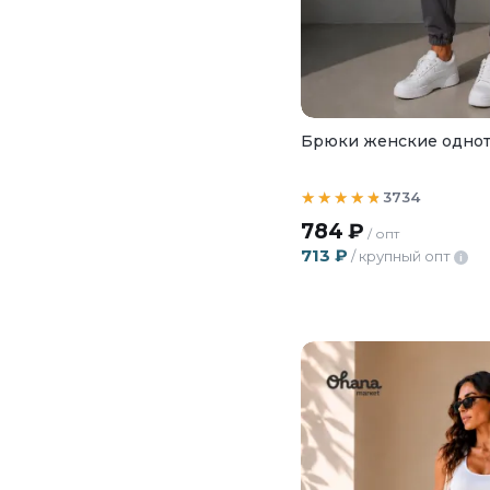
Брюки женские однот
3734
784
₽
/ опт
713
₽
/ крупный опт
i