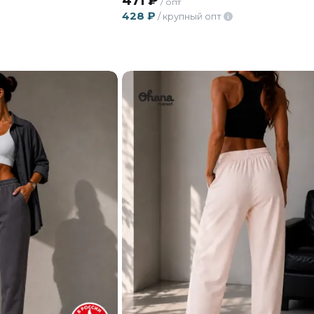
471
₽
/ опт
428
₽
/ крупный опт
i