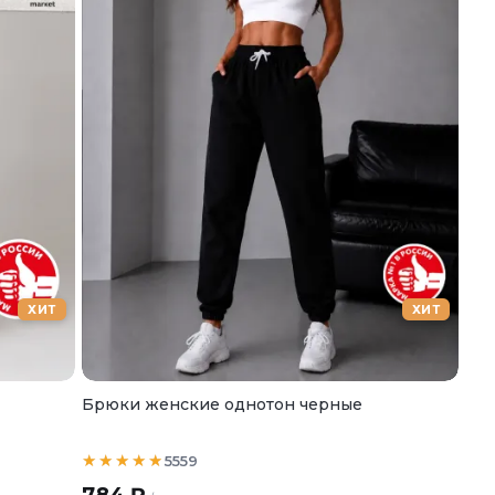
ХИТ
ХИТ
Брюки женские однотон черные
5559