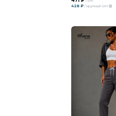
471
₽
/ опт
428
₽
/ крупный опт
i