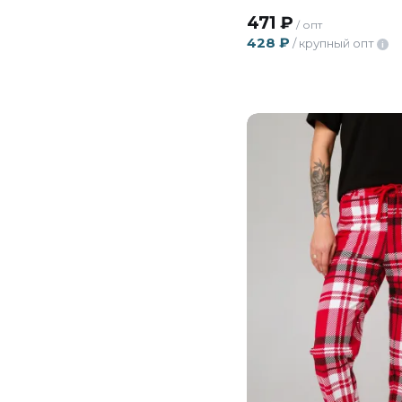
471
₽
/ опт
428
₽
/ крупный опт
i