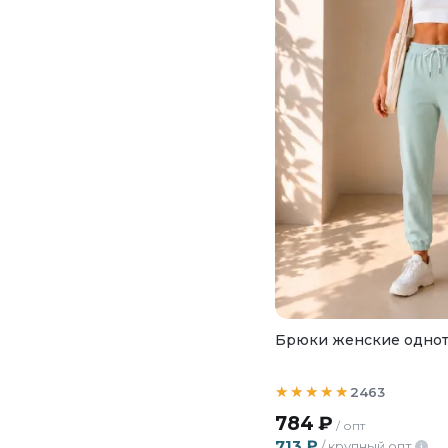
Брюки женские однот
2463
784
₽
/ опт
713
₽
/ крупный опт
i