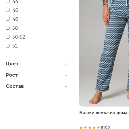
44
46
48
50
50-52
52
54
Цвет
56
58
Рост
60
Состав
62
64
66
Брюки женские домаш
68
8100