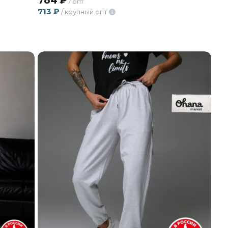
784
₽
/ опт
713
₽
/ крупный опт
i