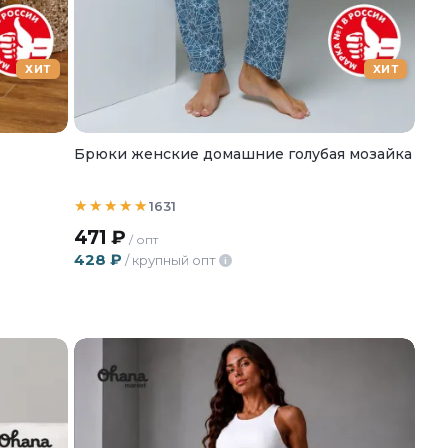
ХИТ
ХИТ
и
Брюки женские домашние голубая мозайка
1631
471
₽
/ опт
428
₽
/ крупный опт
i