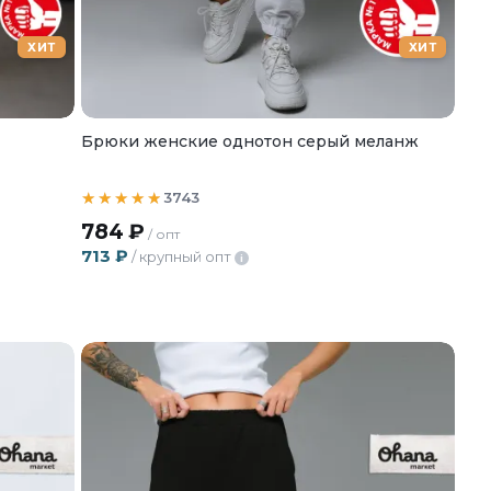
ХИТ
ХИТ
Брюки женские однотон серый меланж
3743
784
₽
/ опт
713
₽
/ крупный опт
i