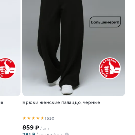
ые
Брюки женские палаццо, черные
1630
859
₽
/ опт
781
₽
/ крупный опт
i