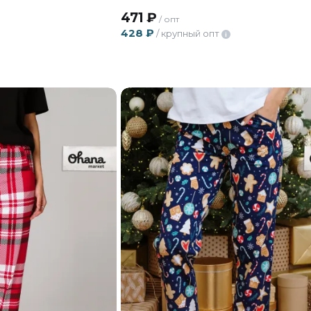
471
₽
/ опт
428
₽
/ крупный опт
i