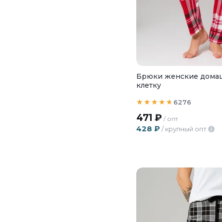
Брюки женские дома
клетку
6276
471
₽
/ опт
428
₽
/ крупный опт
i