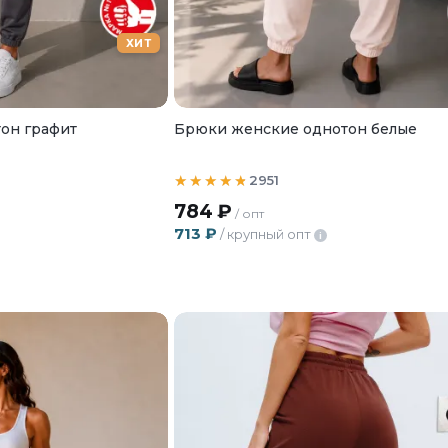
ХИТ
он графит
Брюки женские однотон белые
2951
784
₽
/ опт
713
₽
/ крупный опт
i