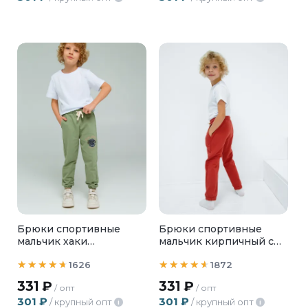
Брюки спортивные
Брюки спортивные
мальчик хаки
мальчик кирпичный с
"EXPLORING"
собакой
1626
1872
331
₽
331
₽
/ опт
/ опт
301
₽
301
₽
/ крупный опт
/ крупный опт
i
i