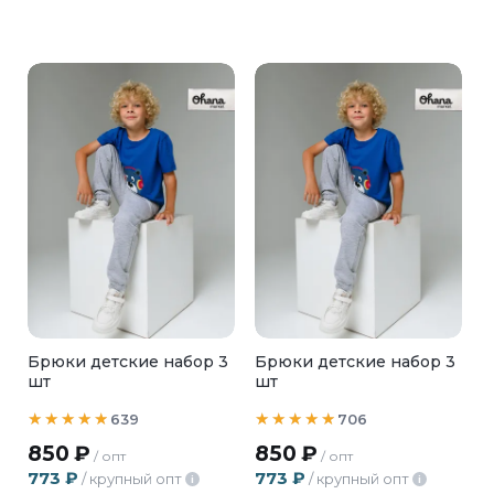
Брюки детские набор 3
Брюки детские набор 3
шт
шт
639
706
850
₽
850
₽
/ опт
/ опт
773
₽
773
₽
/ крупный опт
/ крупный опт
i
i