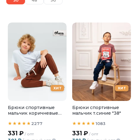
30
48
96
ХИТ
ХИТ
Брюки спортивные
Брюки спортивные
мальчик коричневые
мальчик т.синие "38"
"MIMIMALISM"
2277
1083
331
₽
331
₽
/ опт
/ опт