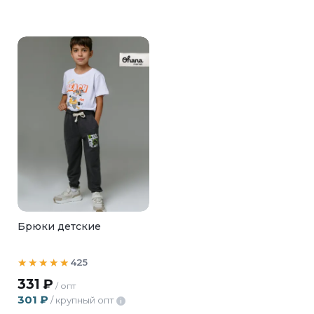
Брюки детские
425
331
₽
/ опт
301
₽
/ крупный опт
i