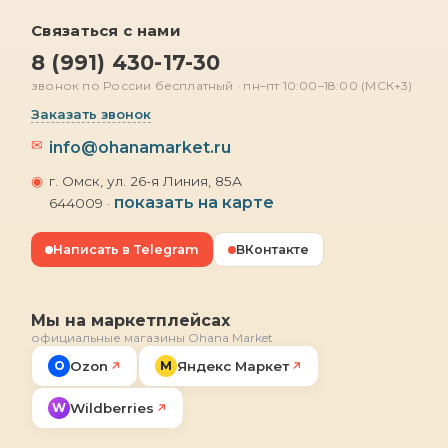
Связаться с нами
8 (991) 430-17-30
звонок по России бесплатный · пн–пт 10:00–18:00 (МСК+3)
Заказать звонок
✉
info@ohanamarket.ru
◉
г. Омск, ул. 26-я Линия, 85А
показать на карте
644009 ·
Написать в Telegram
ВКонтакте
Мы на маркетплейсах
официальные магазины Ohana Market
O
Ozon
М
Яндекс Маркет
↗
↗
W
Wildberries
↗