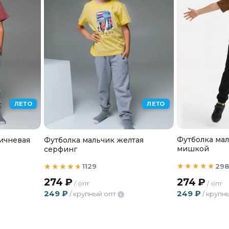
ЛЕТО
ЛЕТО
Футболка мал
ичневая
Футболка мальчик желтая
мишкой
серфинг
298
1129
274
₽
274
₽
/ опт
/ опт
249
₽
249
₽
/ крупн
/ крупный опт
i