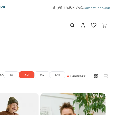
ера
8 (991)
430-17-30
Заказать звонок
16
32
64
128
по
В наличии