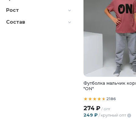
Рост
Состав
Футболка мальчик кор
"ON"
2186
274
₽
/ опт
249
₽
/ крупный опт
i