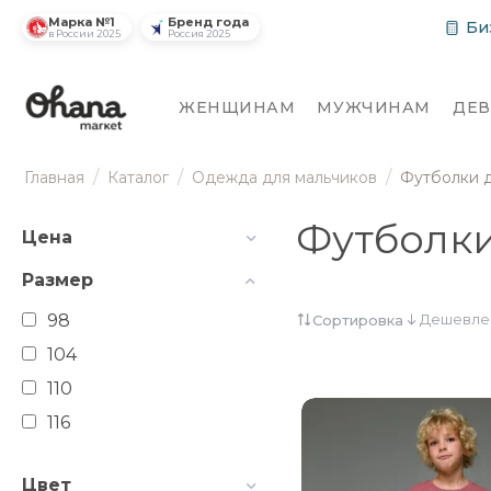
Марка №1
Бренд года
Би
в России 2025
Россия 2025
ЖЕНЩИНАМ
МУЖЧИНАМ
ДЕ
/
/
/
Главная
Каталог
Одежда для мальчиков
Футболки д
Футболки
Цена
Размер
98
Дешевле
Сортировка
104
110
116
Цвет