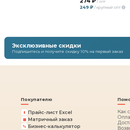
274
₽
/ опт
249
₽
/ крупный опт
i
Эксклюзивные скидки
Подпишитесь и получите скидку 10% на первый заказ
Покупателю
Пом
Как 
Прайс-лист Excel
⬇
Опла
Матричный заказ
▦
Дост
Бизнес-калькулятор
%
Возв