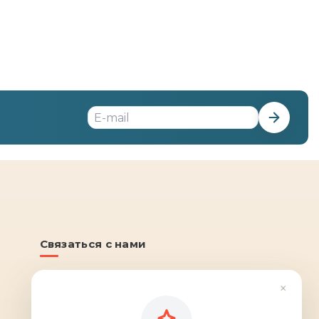
Связаться с нами
8 (991) 430-17-30
×
звонок по России бесплатный · пн–пт 10:00–
18:00 (МСК+3)