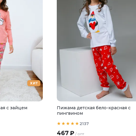
ХИТ
ая с зайцем
Пижама детская бело-красная с
пингвином
2137
467
₽
/ опт