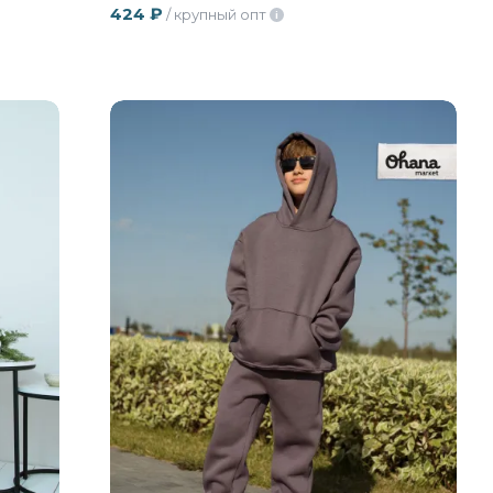
424
₽
/ крупный опт
i