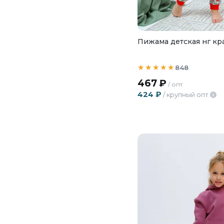
Пижама детская нг кр
848
467
₽
/ опт
424
₽
/ крупный опт
i