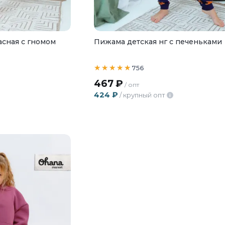
асная с гномом
Пижама детская нг с печеньками
756
467
₽
/ опт
424
₽
/ крупный опт
i