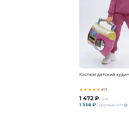
Костюм детский худи
413
1 472
₽
/ опт
1 338
₽
/ крупный опт
i