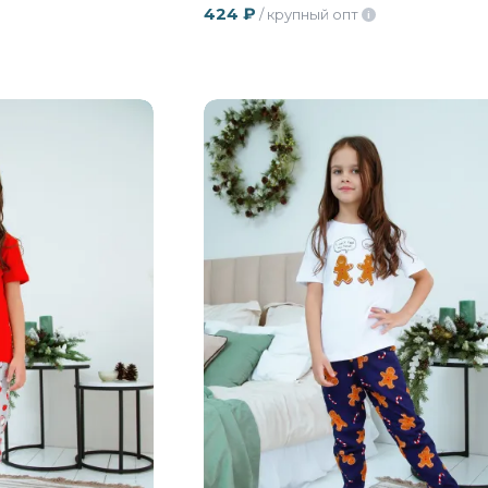
424
₽
/ крупный опт
i