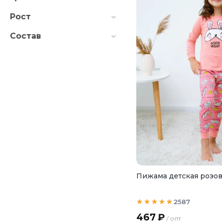
Рост
Состав
Пижама детская розов
2587
467
₽
/ опт