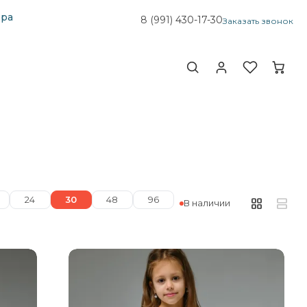
ера
8 (991)
430-17-30
Заказать звонок
24
30
48
96
В наличии