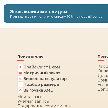
Эксклюзивные скидки
Подпишитесь и получите скидку 10% на первый заказ
Покупателю
Пом
Как 
Прайс-лист Excel
⬇
Опла
Матричный заказ
▦
Дост
Бизнес-калькулятор
%
Возв
Подбор размера
Усло
⌗
Вопр
Выгрузка XML
↻
Мои заказы
Учётная запись
Подарочные сертификаты