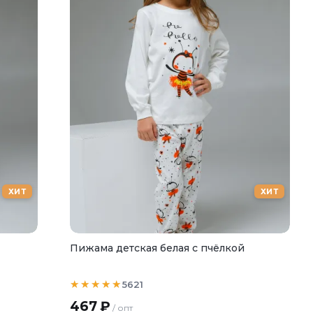
ХИТ
ХИТ
Пижама детская белая с пчёлкой
5621
467
₽
/ опт