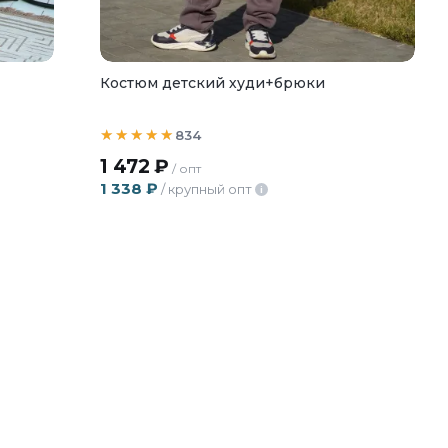
Костюм детский худи+брюки
834
1 472
₽
/ опт
1 338
₽
/ крупный опт
i