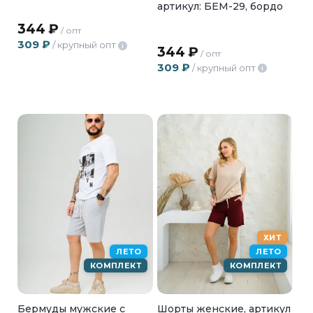
артикул: БЕМ-29, бордо
344
₽
/ опт
309
₽
/ крупный опт
i
344
₽
/ опт
309
₽
/ крупный опт
i
ХИТ
ЛЕТО
ЛЕТО
КОМПЛЕКТ
КОМПЛЕКТ
Шорты женские, артикул
Бермуды мужские с