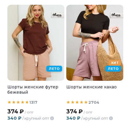
ХИТ
ЛЕТО
ЛЕТО
Шорты женские футер
Шорты женские какао
бежевый
1317
2704
374
₽
374
₽
/ опт
/ опт
340
₽
340
₽
/ крупный опт
/ крупный опт
i
i