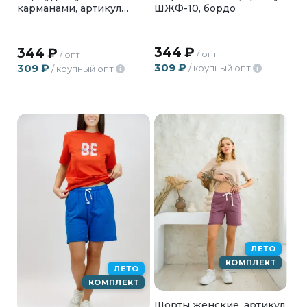
ШЖФ-10, бордо
карманами, артикул
БЕМ-24
344
₽
344
₽
/ опт
/ опт
309
₽
309
₽
/ крупный опт
/ крупный опт
i
i
ЛЕТО
КОМПЛЕКТ
ЛЕТО
КОМПЛЕКТ
Шорты женские, артикул