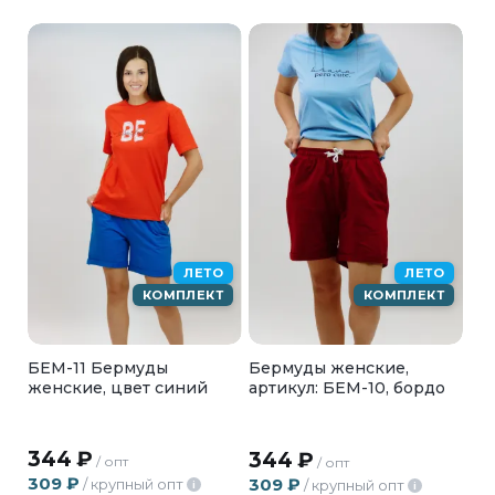
ЛЕТО
ЛЕТО
КОМПЛЕКТ
КОМПЛЕКТ
БЕМ-11 Бермуды
Бермуды женские,
женские, цвет синий
артикул: БЕМ-10, бордо
344
₽
344
₽
/ опт
/ опт
309
₽
309
₽
/ крупный опт
/ крупный опт
i
i