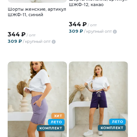
ШЖФ-12, какао
Шорты женские, артикул
ШЖФ-11, синий
344
₽
/ опт
309
₽
/ крупный опт
i
344
₽
/ опт
309
₽
/ крупный опт
i
ХИТ
ЛЕТО
ЛЕТО
КОМПЛЕКТ
КОМПЛЕКТ