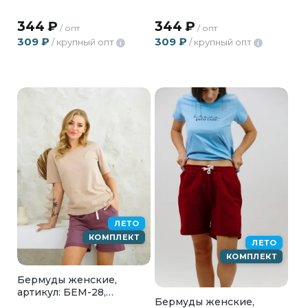
344
₽
344
₽
/ опт
/ опт
309
₽
309
₽
/ крупный опт
/ крупный опт
i
i
ЛЕТО
КОМПЛЕКТ
ЛЕТО
КОМПЛЕКТ
Бермуды женские,
артикул: БЕМ-28,
Бермуды женские,
лиловый