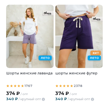
ХИТ
ЛЕТО
ЛЕТО
Шорты женские лаванда
шорты женские футер
1767
2378
374
₽
374
₽
/ опт
/ опт
340
₽
340
₽
/ крупный опт
/ крупный опт
i
i