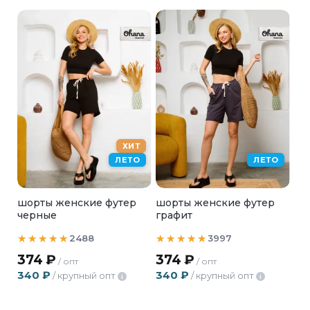
ХИТ
ЛЕТО
ЛЕТО
шорты женские футер
шорты женские футер
черные
графит
2488
3997
374
₽
374
₽
/ опт
/ опт
340
₽
340
₽
/ крупный опт
/ крупный опт
i
i