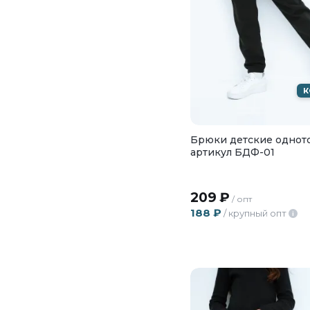
К
Брюки детские однот
артикул БДФ-01
209
₽
/ опт
188
₽
/ крупный опт
i