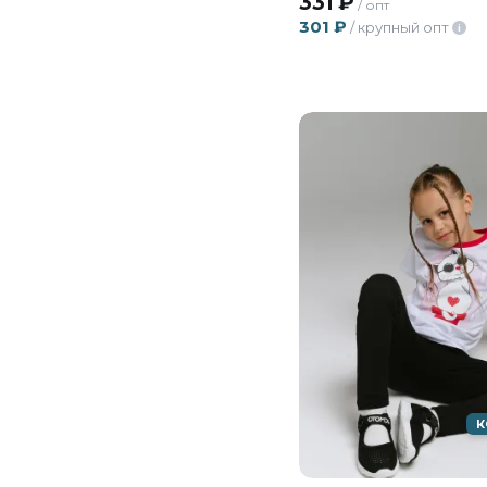
331
₽
/ опт
301
₽
/ крупный опт
i
К