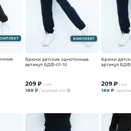
ОМПЛЕКТ
КОМПЛЕКТ
онные,
Брюки детские однотонные,
Брюки детск
артикул БДФ-01-10
артикул БДФ-
209
₽
209
₽
/ опт
/ опт
188
₽
188
₽
/ крупный опт
/ крупн
i