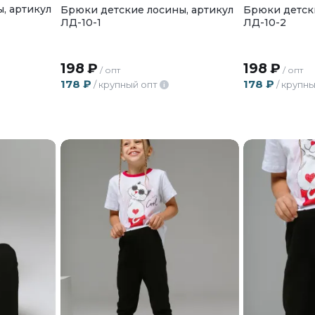
, артикул
Брюки детские лосины, артикул
Брюки детски
ЛД-10-1
ЛД-10-2
198
₽
198
₽
/ опт
/ опт
178
₽
178
₽
/ крупный опт
/ крупны
i