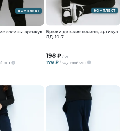
КОМПЛЕКТ
КОМПЛЕКТ
Брюки детские лосины, артикул
е лосины, артикул
ЛД-10-7
198
₽
/ опт
178
₽
/ крупный опт
й опт
i
i