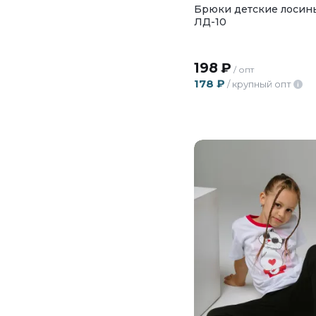
Брюки детские лосины
ЛД-10
198
₽
/ опт
178
₽
/ крупный опт
i