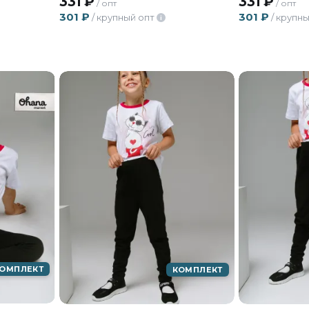
331
₽
331
₽
/ опт
/ опт
301
₽
301
₽
/ крупный опт
/ крупны
i
ОМПЛЕКТ
КОМПЛЕКТ