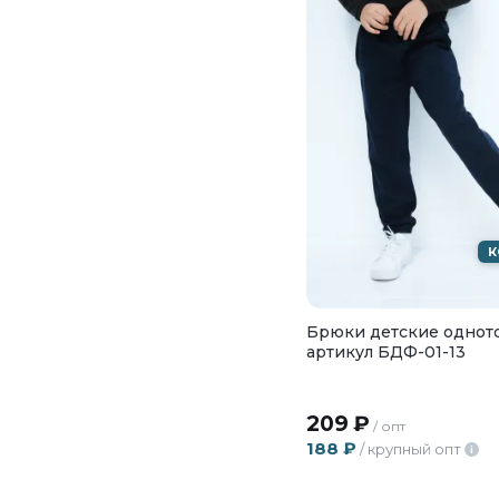
К
Брюки детские однот
артикул БДФ-01-13
209
₽
/ опт
188
₽
/ крупный опт
i