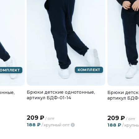
КОМПЛЕКТ
ОМПЛЕКТ
Брюки детские однотонные,
онные,
Брюки детск
артикул БДФ-01-14
артикул БДФ-
209
₽
209
₽
/ опт
/ опт
188
₽
188
₽
/ крупный опт
/ крупн
i