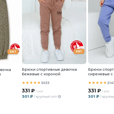
ХИТ
ХИТ
Брюки спортивные девочка
Брюки спорт
вочка
бежевые с короной
сиреневые с
и
3033
214
331
₽
331
₽
/ опт
/ опт
301
₽
301
₽
/ крупный опт
/ крупны
i