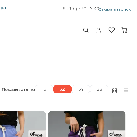
ера
8 (991)
430-17-30
Заказать звонок
16
32
64
128
Показывать по