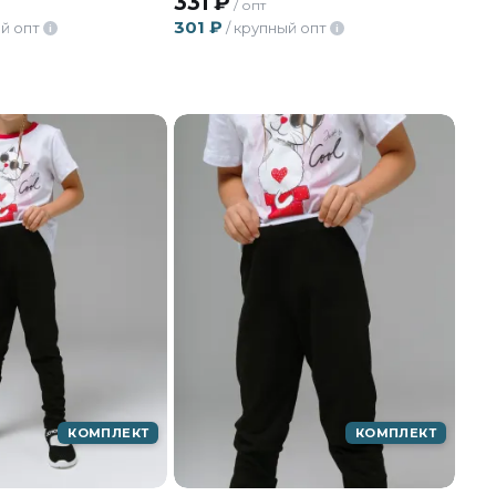
331
₽
/ опт
301
₽
й опт
/ крупный опт
i
i
КОМПЛЕКТ
КОМПЛЕКТ