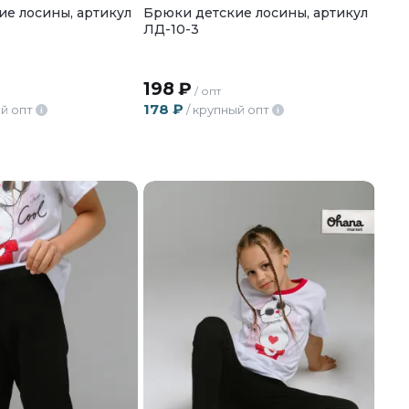
е лосины, артикул
Брюки детские лосины, артикул
ЛД-10-3
198
₽
/ опт
178
₽
й опт
/ крупный опт
i
i