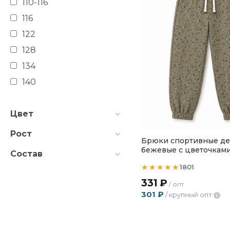
110-116
116
122
128
134
140
146
Цвет
152
158
Рост
Брюки спортивные де
бежевые с цветочкам
Состав
1801
331
₽
/ опт
301
₽
/ крупный опт
i