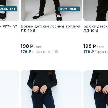
ОМПЛЕКТ
КОМПЛЕКТ
, артикул
Брюки детские лосины, артикул
Брюки детски
ЛД-10-5
ЛД-10-6
198
₽
198
₽
/ опт
/ опт
178
₽
178
₽
/ крупный опт
/ крупны
i