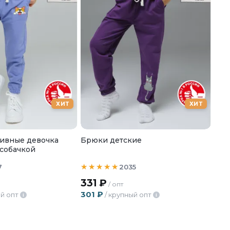
ХИТ
ХИТ
ивные девочка
Брюки детские
 собачкой
7
2035
331
₽
/ опт
301
₽
й опт
/ крупный опт
i
i