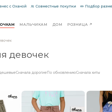
знес с Оханой
Совместные покупки
Подбор разм
ВОЧКАМ
МАЛЬЧИКАМ
ДОМ
РОЗНИЦА
↗
евочек
я девочек
 дешевые
Сначала дорогие
По обновлению
Сначала хиты