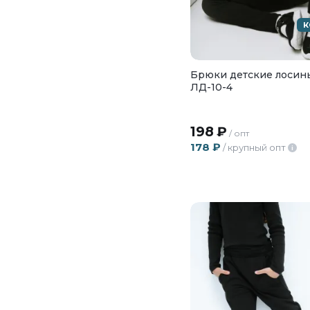
К
Брюки детские лосины
ЛД-10-4
198
₽
/ опт
178
₽
/ крупный опт
i