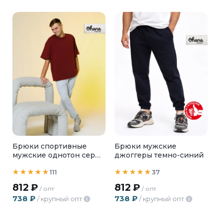
Брюки спортивные
Брюки мужские
мужские однотон серый
джоггеры темно-синий
меланж
111
37
812
₽
812
₽
/ опт
/ опт
738
₽
738
₽
/ крупный опт
/ крупный опт
i
i