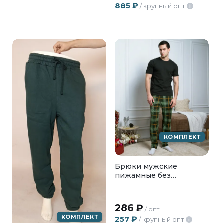
885
₽
/ крупный опт
i
КОМПЛЕКТ
Брюки мужские
пижамные без
карманов, БМД-02-01
286
₽
/ опт
КОМПЛЕКТ
257
₽
/ крупный опт
i