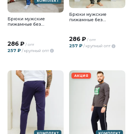
КОМПЛЕКТ
Брюки мужские
Брюки мужские
пижамные без
пижамные без
карманов, БМД-02-03
карманов, БМД-02-02
286
₽
/ опт
286
₽
/ опт
257
₽
/ крупный опт
i
257
₽
/ крупный опт
i
АКЦИЯ
КОМПЛЕКТ
КОМПЛЕКТ