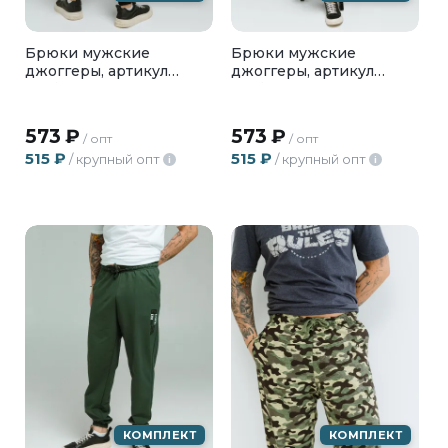
Брюки мужские
Брюки мужские
джоггеры, артикул
джоггеры, артикул
БМФ-02-08
БМФ-02-09
573
₽
573
₽
/ опт
/ опт
515
₽
515
₽
/ крупный опт
/ крупный опт
i
i
КОМПЛЕКТ
КОМПЛЕКТ