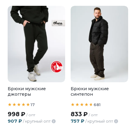
Брюки мужские
Брюки мужские
джоггеры
синтепон
17
681
998
₽
833
₽
/ опт
/ опт
907
₽
757
₽
/ крупный опт
/ крупный опт
i
i