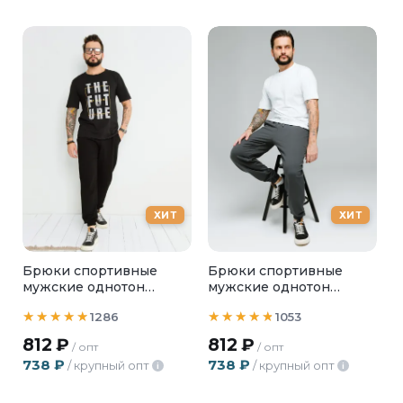
ХИТ
ХИТ
Брюки спортивные
Брюки спортивные
мужские однотон
мужские однотон
черные
т.серый
1286
1053
812
₽
812
₽
/ опт
/ опт
738
₽
738
₽
/ крупный опт
/ крупный опт
i
i