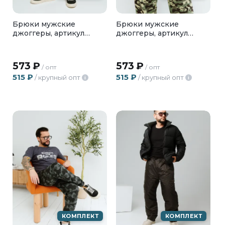
Брюки мужские
Брюки мужские
джоггеры, артикул
джоггеры, артикул
БМФ-02-10
БМФ-02-12
573
₽
573
₽
/ опт
/ опт
515
₽
515
₽
/ крупный опт
/ крупный опт
i
i
КОМПЛЕКТ
КОМПЛЕКТ