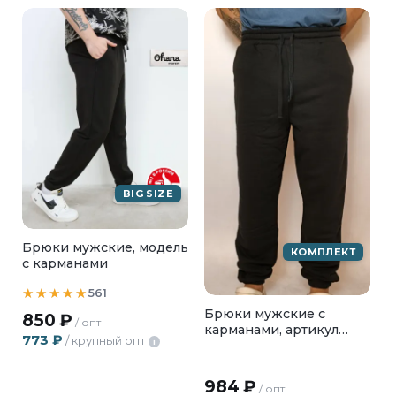
BIG SIZE
Брюки мужские, модель
КОМПЛЕКТ
с карманами
561
Брюки мужские с
850
₽
/ опт
карманами, артикул
773
₽
/ крупный опт
i
БМФ-03-02
984
₽
/ опт