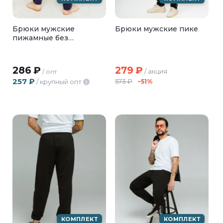
Брюки мужские
Брюки мужские пике
пижамные без
карманов, БМД-02-04
286
₽
279
₽
/ акция
/ опт
257
₽
573
₽
/ крупный опт
−51%
i
КОМПЛЕКТ
КОМПЛЕКТ