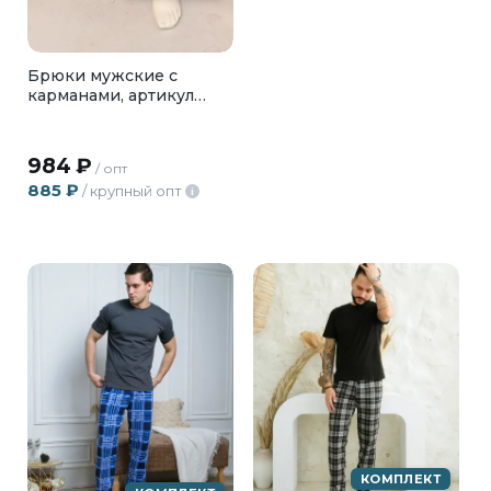
Брюки мужские с
карманами, артикул
БМФ-03-03
984
₽
/ опт
885
₽
/ крупный опт
i
КОМПЛЕКТ