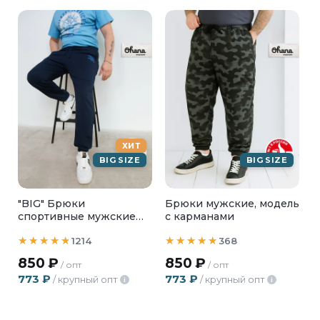
ХИТ
BIG SIZE
BIG SIZE
"BIG" Брюки
Брюки мужские, модель
спортивные мужские
с карманами
графитовые с текстом
1214
368
850
₽
850
₽
/ опт
/ опт
773
₽
773
₽
/ крупный опт
/ крупный опт
i
i