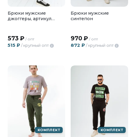
Брюки мужские
Брюки мужские
джоггеры, артикул
синтепон
БМФ-02-13
573
₽
970
₽
/ опт
/ опт
515
₽
872
₽
/ крупный опт
/ крупный опт
i
i
КОМПЛЕКТ
КОМПЛЕКТ