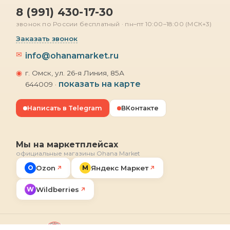
8 (991) 430-17-30
звонок по России бесплатный · пн–пт 10:00–18:00 (МСК+3)
Заказать звонок
✉
info@ohanamarket.ru
◉
г. Омск, ул. 26-я Линия, 85А
показать на карте
644009 ·
Написать в Telegram
ВКонтакте
Мы на маркетплейсах
официальные магазины Ohana Market
O
Ozon
М
Яндекс Маркет
↗
↗
W
Wildberries
↗