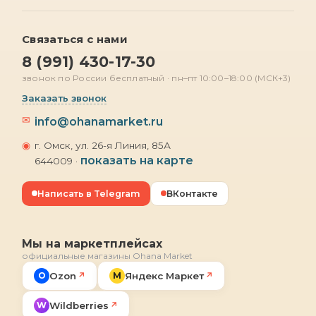
Связаться с нами
8 (991) 430-17-30
звонок по России бесплатный · пн–пт 10:00–18:00 (МСК+3)
Заказать звонок
✉
info@ohanamarket.ru
◉
г. Омск, ул. 26-я Линия, 85А
показать на карте
644009 ·
Написать в Telegram
ВКонтакте
Мы на маркетплейсах
официальные магазины Ohana Market
O
Ozon
М
Яндекс Маркет
↗
↗
W
Wildberries
↗