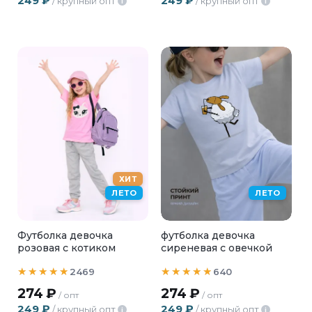
249
₽
249
₽
/ крупный опт
/ крупный опт
i
i
ХИТ
ЛЕТО
ЛЕТО
Футболка девочка
футболка девочка
розовая с котиком
сиреневая с овечкой
2469
640
274
₽
274
₽
/ опт
/ опт
249
₽
249
₽
/ крупный опт
/ крупный опт
i
i