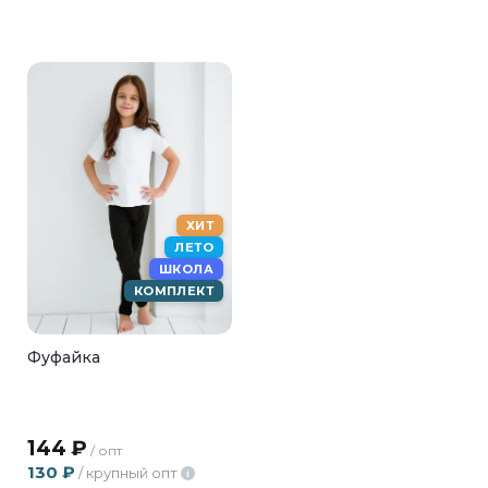
ХИТ
ЛЕТО
ШКОЛА
КОМПЛЕКТ
Фуфайка
144
₽
/ опт
130
₽
/ крупный опт
i