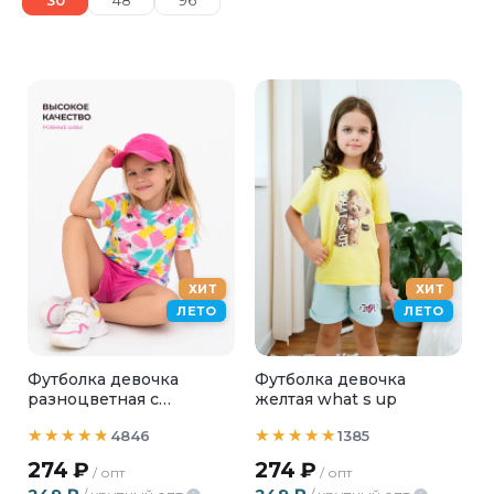
30
48
96
ХИТ
ХИТ
ЛЕТО
ЛЕТО
Футболка девочка
Футболка девочка
разноцветная с
желтая what s up
сердечками
4846
1385
274
₽
274
₽
/ опт
/ опт