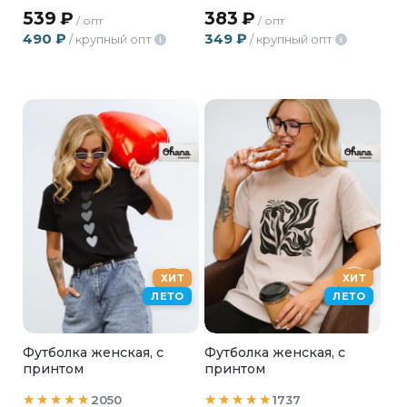
539
₽
383
₽
/ опт
/ опт
490
₽
349
₽
/ крупный опт
/ крупный опт
i
i
ХИТ
ХИТ
ЛЕТО
ЛЕТО
Футболка женская, с
Футболка женская, с
принтом
принтом
2050
1737