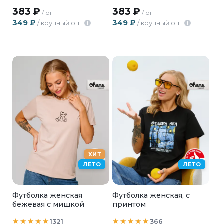
383
₽
383
₽
/ опт
/ опт
349
₽
349
₽
/ крупный опт
/ крупный опт
i
i
ХИТ
ЛЕТО
ЛЕТО
Футболка женская
Футболка женская, с
бежевая с мишкой
принтом
1321
366