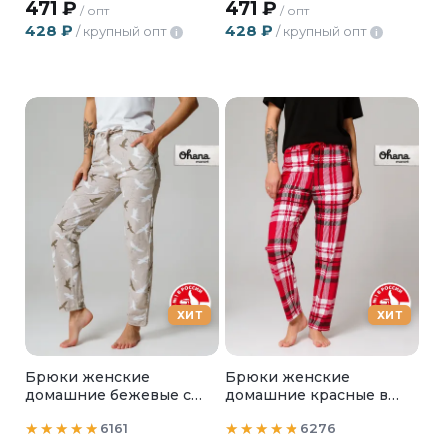
471
₽
471
₽
/ опт
/ опт
428
₽
428
₽
/ крупный опт
/ крупный опт
i
i
ХИТ
ХИТ
Брюки женские
Брюки женские
домашние бежевые с
домашние красные в
птичками
клетку
6161
6276