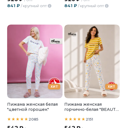
841
₽
841
₽
/ крупный опт
/ крупный опт
i
i
ХИТ
ХИТ
Пижама женская белая
Пижама женская
"цветной горошек"
горчично-белая "BEAUTY
SLEEP"
2085
2151