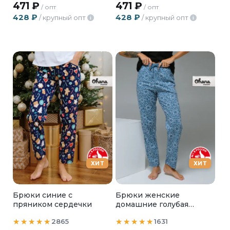
471
₽
471
₽
/ опт
/ опт
428
₽
428
₽
/ крупный опт
/ крупный опт
i
i
ХИТ
ХИТ
Брюки синие с
Брюки женские
пряником сердечки
домашние голубая
мозайка
2865
1631