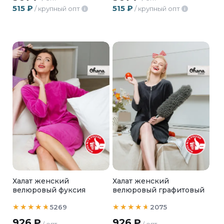
515
₽
515
₽
/ крупный опт
/ крупный опт
i
i
Халат женский
Халат женский
велюровый фуксия
велюровый графитовый
5269
2075
926
₽
926
₽
/ опт
/ опт