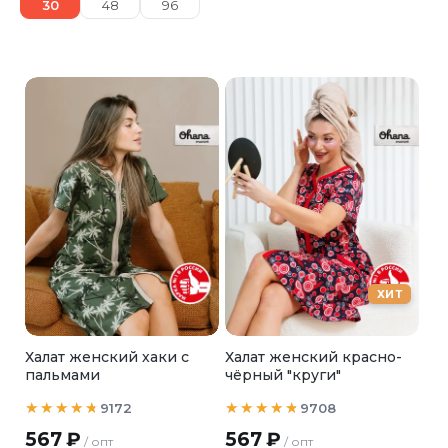
30
48
96
ХИТ
Халат женский хаки с
Халат женский красно-
пальмами
чёрный "круги"
9172
9708
567
₽
567
₽
/ опт
/ опт