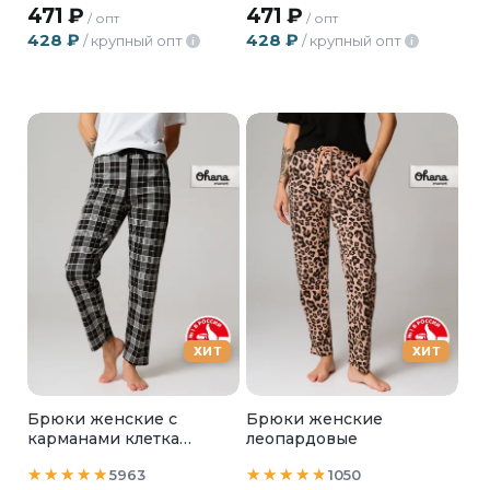
471
₽
471
₽
/ опт
/ опт
428
₽
428
₽
/ крупный опт
/ крупный опт
i
i
ХИТ
ХИТ
Брюки женские с
Брюки женские
карманами клетка
леопардовые
черный
5963
1050