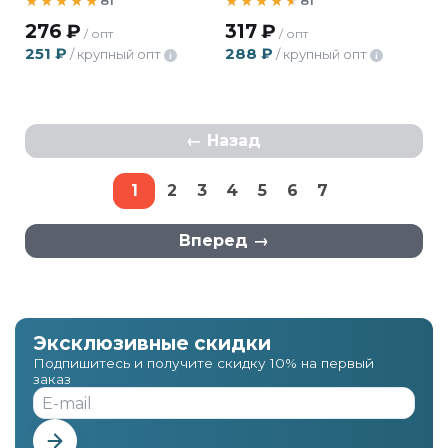
81
81
276
₽
317
₽
/ опт
/ опт
251
₽
288
₽
/ крупный опт
/ крупный опт
i
i
Назад
1
2
3
4
5
6
7
Вперед
Эксклюзивные скидки
Подпишитесь и получите скидку 10% на первый
заказ