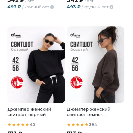
542
₽
542
₽
/ опт
/ опт
493
₽
493
₽
/ крупный опт
/ крупный опт
i
i
Джемпер женский
Джемпер женский
свитшот, черный
свитшот темно-
коричневый
40
394