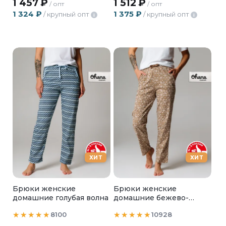
1 457
₽
1 512
₽
/ опт
/ опт
1 324
₽
1 375
₽
/ крупный опт
/ крупный опт
i
i
ХИТ
ХИТ
Брюки женские
Брюки женские
домашние голубая волна
домашние бежево-
песочные
8100
10928