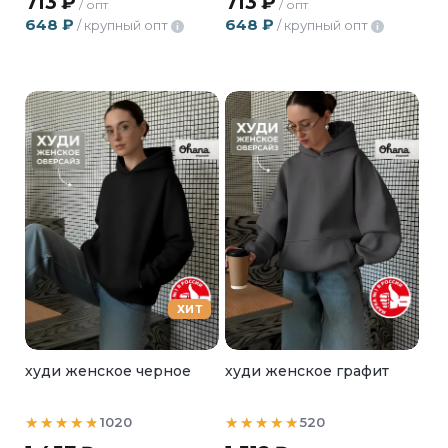
713
₽
713
₽
/ опт
/ опт
648
₽
648
₽
/ крупный опт
/ крупный опт
i
i
ХИТ
худи женское черное
худи женское графит
1020
520