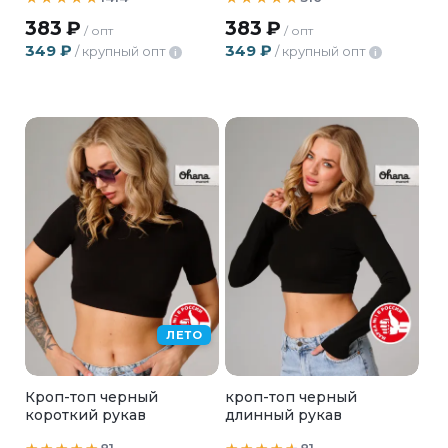
383
₽
383
₽
/ опт
/ опт
349
₽
349
₽
/ крупный опт
/ крупный опт
i
i
ЛЕТО
Кроп-топ черный
кроп-топ черный
короткий рукав
длинный рукав