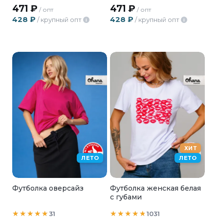
471
₽
471
₽
/ опт
/ опт
428
₽
428
₽
/ крупный опт
/ крупный опт
i
i
ХИТ
ЛЕТО
ЛЕТО
Футболка оверсайз
Футболка женская белая
с губами
31
1031