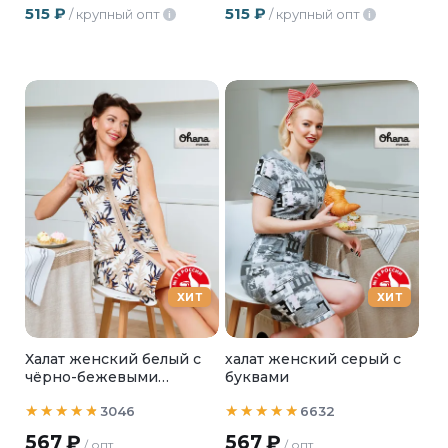
515
₽
515
₽
/ крупный опт
/ крупный опт
i
i
ХИТ
ХИТ
Халат женский белый с
халат женский серый с
чёрно-бежевыми
буквами
листьями
3046
6632
567
₽
567
₽
/ опт
/ опт