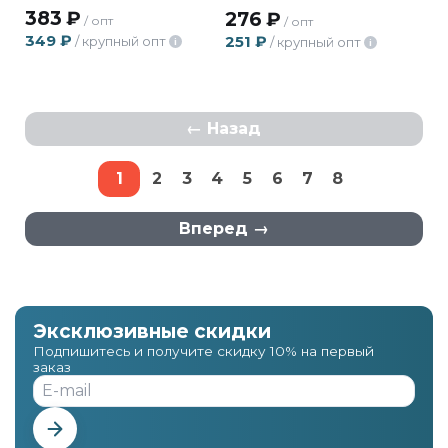
383
₽
276
₽
/ опт
/ опт
349
₽
251
₽
/ крупный опт
/ крупный опт
i
i
Назад
1
2
3
4
5
6
7
8
Вперед
Эксклюзивные скидки
Подпишитесь и получите скидку 10% на первый
заказ