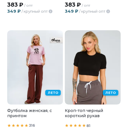
383
₽
383
₽
/ опт
/ опт
349
₽
349
₽
/ крупный опт
/ крупный опт
i
i
ЛЕТО
ЛЕТО
Футболка женская, с
Кроп-топ черный
принтом
короткий рукав
316
81