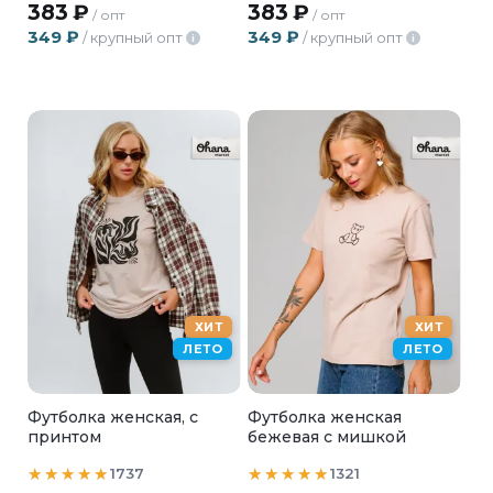
383
₽
383
₽
/ опт
/ опт
349
₽
349
₽
/ крупный опт
/ крупный опт
i
i
ХИТ
ХИТ
ЛЕТО
ЛЕТО
Футболка женская, с
Футболка женская
принтом
бежевая с мишкой
1737
1321