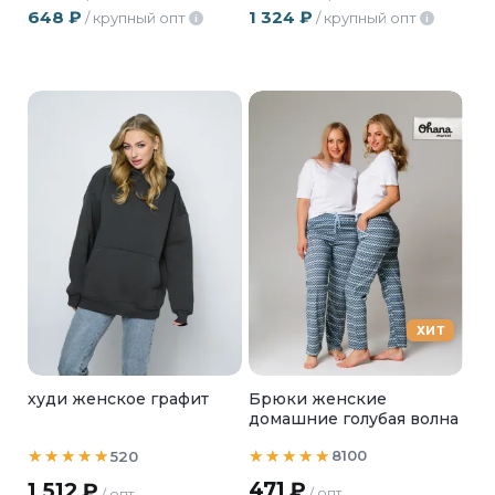
648
₽
1 324
₽
/ крупный опт
/ крупный опт
i
i
ХИТ
Брюки женские
худи женское графит
домашние голубая волна
8100
520
471
₽
1 512
₽
/ опт
/ опт