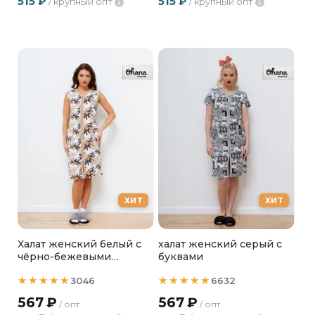
515
₽
515
₽
/ крупный опт
/ крупный опт
i
i
ХИТ
ХИТ
Халат женский белый с
халат женский серый с
чёрно-бежевыми
буквами
листьями
3046
6632
567
₽
567
₽
/ опт
/ опт