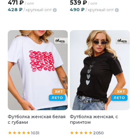
471
₽
539
₽
/ опт
/ опт
428
₽
490
₽
/ крупный опт
/ крупный опт
i
i
ХИТ
ХИТ
ЛЕТО
ЛЕТО
Футболка женская белая
Футболка женская, с
с губами
принтом
1031
2050