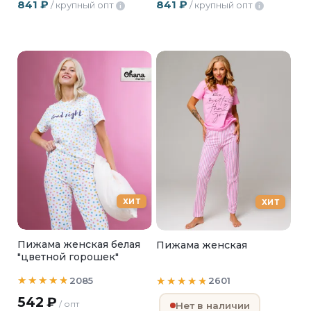
841
₽
841
₽
/ крупный опт
/ крупный опт
i
i
ХИТ
ХИТ
Пижама женская белая
Пижама женская
"цветной горошек"
2085
2601
542
₽
/ опт
Нет в наличии