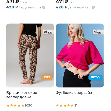
471
₽
471
₽
/ опт
/ опт
428
₽
428
₽
/ крупный опт
/ крупный опт
i
i
ХИТ
ЛЕТО
Брюки женские
Футболка оверсайз
леопардовые
1050
31