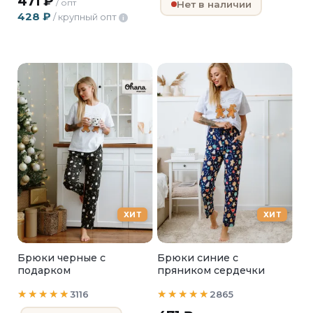
471
₽
/ опт
Нет в наличии
428
₽
/ крупный опт
i
ХИТ
ХИТ
Брюки черные с
Брюки синие с
подарком
пряником сердечки
3116
2865