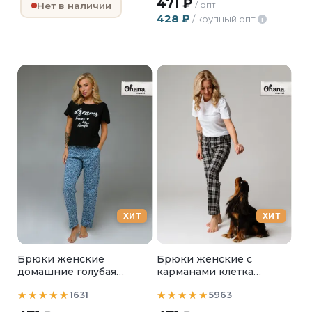
471
₽
/ опт
Нет в наличии
428
₽
/ крупный опт
i
ХИТ
ХИТ
Брюки женские
Брюки женские с
домашние голубая
карманами клетка
мозайка
черный
1631
5963