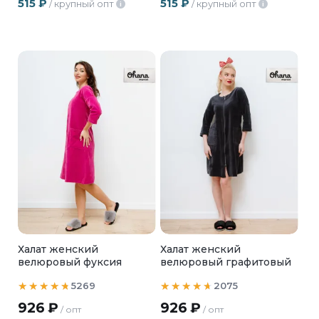
515
₽
515
₽
/ крупный опт
/ крупный опт
i
i
Халат женский
Халат женский
велюровый фуксия
велюровый графитовый
5269
2075
926
₽
926
₽
/ опт
/ опт