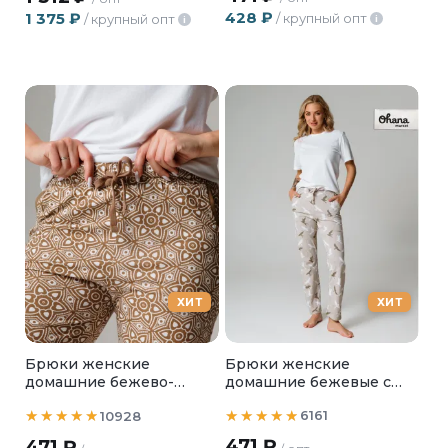
428
₽
1 375
₽
/ крупный опт
/ крупный опт
i
i
ХИТ
ХИТ
Брюки женские
Брюки женские
домашние бежевые с
домашние бежево-
птичками
песочные
6161
10928
471
₽
471
₽