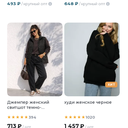
493
₽
648
₽
/ крупный опт
/ крупный опт
i
i
ХИТ
Джемпер женский
худи женское черное
свитшот темно-
коричневый
394
1020
713
₽
1 457
₽
/ опт
/ опт