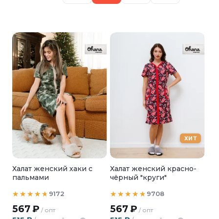
ХИТ
Халат женский хаки с
Халат женский красно-
пальмами
чёрный "круги"
9172
9708
567
₽
567
₽
/ опт
/ опт