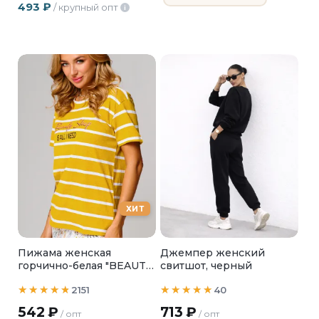
493
₽
/ крупный опт
i
ХИТ
Пижама женская
Джемпер женский
горчично-белая "BEAUTY
свитшот, черный
SLEEP"
2151
40
542
₽
713
₽
/ опт
/ опт