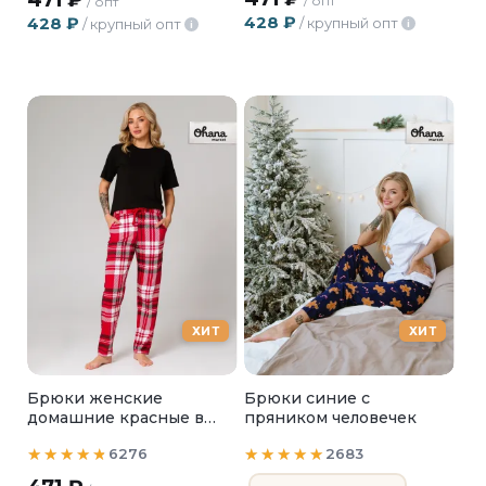
/ опт
/ опт
428
₽
428
₽
/ крупный опт
/ крупный опт
i
i
ХИТ
ХИТ
Брюки женские
Брюки синие с
домашние красные в
пряником человечек
клетку
6276
2683