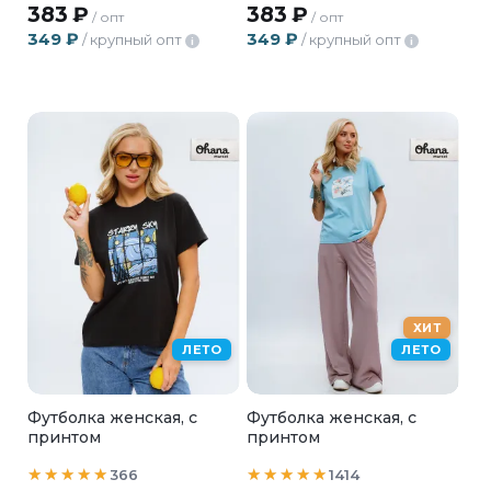
383
₽
383
₽
/ опт
/ опт
349
₽
349
₽
/ крупный опт
/ крупный опт
i
i
ХИТ
ЛЕТО
ЛЕТО
Футболка женская, с
Футболка женская, с
принтом
принтом
366
1414