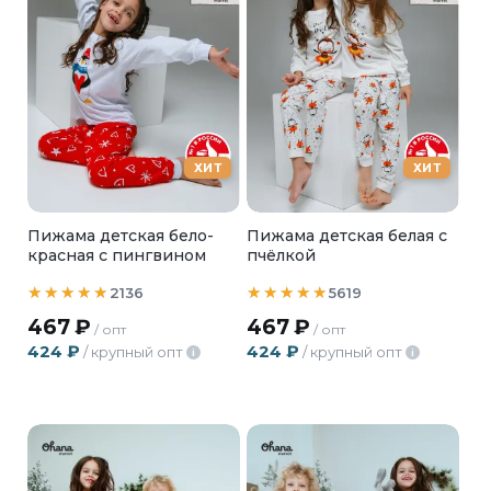
ХИТ
ХИТ
Пижама детская бело-
Пижама детская белая с
красная с пингвином
пчёлкой
2136
5619
467
₽
467
₽
/ опт
/ опт
424
₽
424
₽
/ крупный опт
/ крупный опт
i
i