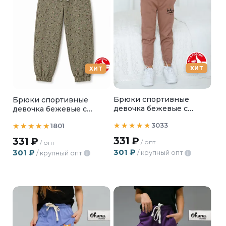
ХИТ
ХИТ
Брюки спортивные
Брюки спортивные
девочка бежевые с
девочка бежевые с
короной
цветочками
3033
1801
331
₽
331
₽
/ опт
/ опт
301
₽
301
₽
/ крупный опт
/ крупный опт
i
i