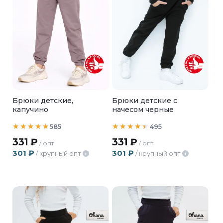
Брюки детские,
Брюки детские с
капучино
начесом черные
585
495
331
₽
331
₽
/ опт
/ опт
301
₽
301
₽
/ крупный опт
/ крупный опт
i
i