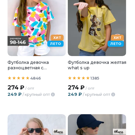
ХИТ
ХИТ
ЛЕТО
ЛЕТО
Футболка девочка
Футболка девочка желтая
разноцветная с
what s up
сердечками
4846
1385
274
₽
274
₽
/ опт
/ опт
249
₽
249
₽
/ крупный опт
/ крупный опт
i
i