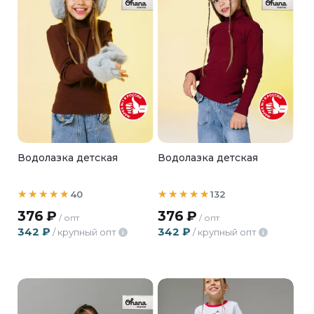
Водолазка детская
Водолазка детская
40
132
376
₽
376
₽
/ опт
/ опт
342
₽
342
₽
/ крупный опт
/ крупный опт
i
i