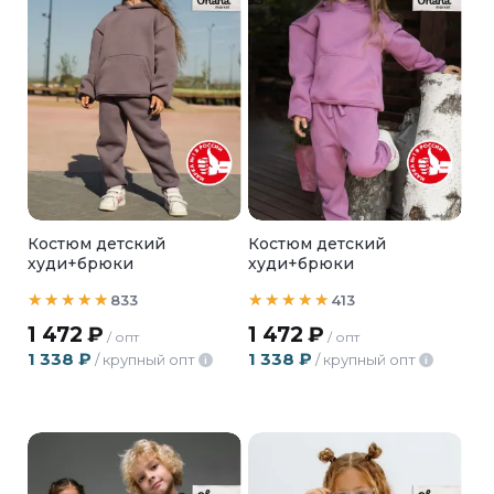
Костюм детский
Костюм детский
худи+брюки
худи+брюки
833
413
1 472
₽
1 472
₽
/ опт
/ опт
1 338
₽
1 338
₽
/ крупный опт
/ крупный опт
i
i