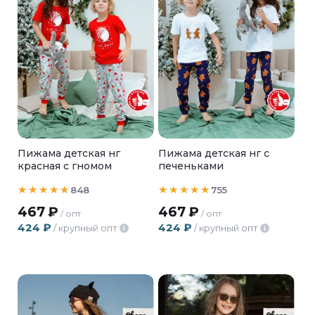
Пижама детская нг
Пижама детская нг с
красная с гномом
печеньками
848
755
467
₽
467
₽
/ опт
/ опт
424
₽
424
₽
/ крупный опт
/ крупный опт
i
i