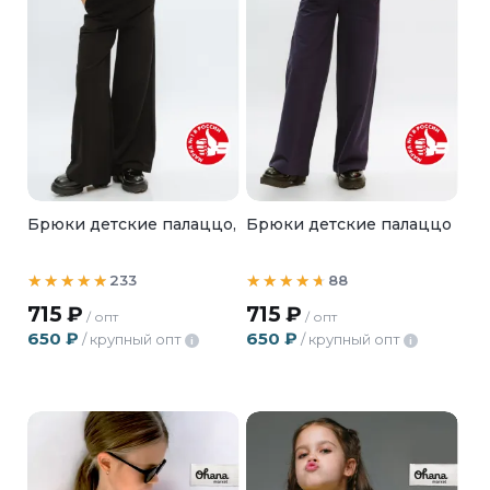
Брюки детские палаццо,
Брюки детские палаццо
233
88
715
₽
715
₽
/ опт
/ опт
650
₽
650
₽
/ крупный опт
/ крупный опт
i
i