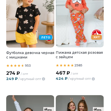
ХИТ
ЛЕТО
Пижама детская розовая
Футболка девочка черная
с зайцем
с мишками
2585
953
467
₽
274
₽
/ опт
/ опт
424
₽
249
₽
/ крупный опт
/ крупный опт
i
i