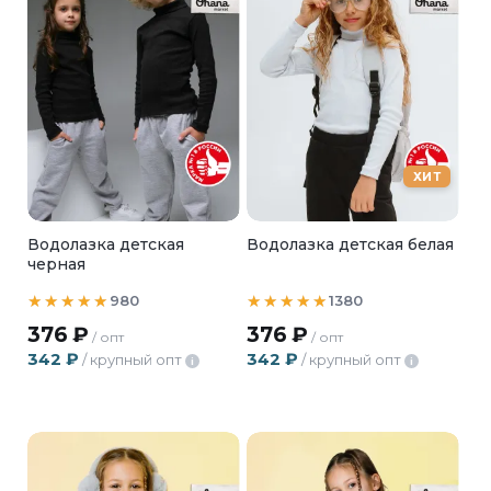
ХИТ
Водолазка детская
Водолазка детская белая
черная
980
1380
376
₽
376
₽
/ опт
/ опт
342
₽
342
₽
/ крупный опт
/ крупный опт
i
i