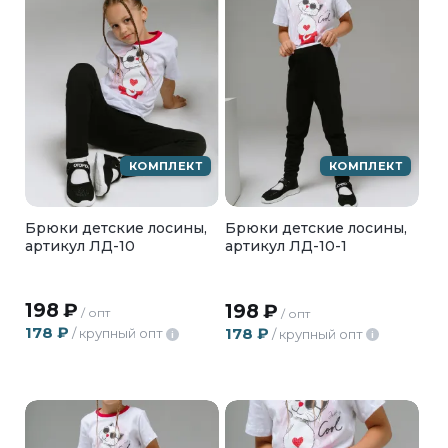
КОМПЛЕКТ
КОМПЛЕКТ
Брюки детские лосины,
Брюки детские лосины,
артикул ЛД-10
артикул ЛД-10-1
198
₽
198
₽
/ опт
/ опт
178
₽
178
₽
/ крупный опт
/ крупный опт
i
i