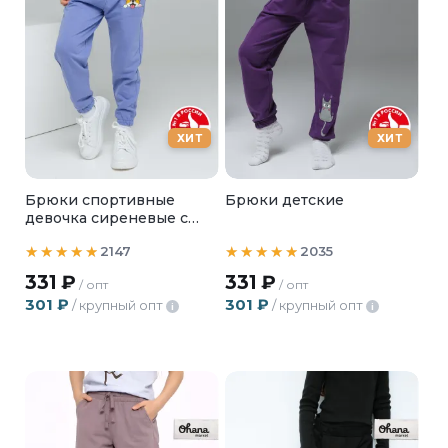
ХИТ
ХИТ
Брюки спортивные
Брюки детские
девочка сиреневые с
собачкой
2147
2035
331
₽
331
₽
/ опт
/ опт
301
₽
301
₽
/ крупный опт
/ крупный опт
i
i